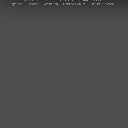
Πr@T.Adherent v.1.2.0
Gestion administrative
Gestion
sportive
Contact
Localisation
Mentions légales
Site institutionnel